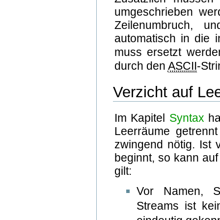
umgeschrieben wer
Zeilenumbruch, u
automatisch in die 
muss ersetzt werd
durch den
ASCII
-Str
Verzicht auf Le
Im Kapitel
Syntax
ha
Leerräume getrennt 
zwingend nötig. Ist
beginnt, so kann au
gilt:
Vor Namen, Str
Streams ist ke