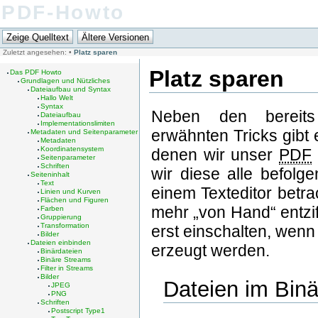
PDF-Howto
Zuletzt angesehen:
•
Platz sparen
Platz sparen
Das PDF Howto
Grundlagen und Nützliches
Dateiaufbau und Syntax
Hallo Welt
Syntax
Neben den bereits
Dateiaufbau
Implementationslimiten
erwähnten Tricks gibt 
Metadaten und Seitenparameter
Metadaten
Koordinatensystem
denen wir unser
PDF
Seitenparameter
Schriften
wir diese alle befolg
Seiteninhalt
Text
einem Texteditor betr
Linien und Kurven
Flächen und Figuren
mehr „von Hand“ entzi
Farben
Gruppierung
Transformation
erst einschalten, wenn
Bilder
Dateien einbinden
erzeugt werden.
Binärdateien
Binäre Streams
Filter in Streams
Bilder
Dateien im Bin
JPEG
PNG
Schriften
Postscript Type1