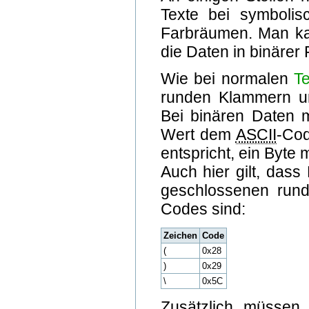
Texte bei symbolisc
Farbräumen. Man ka
die Daten in binärer
Wie bei normalen
Te
runden Klammern un
Bei binären Daten 
Wert dem
ASCII
-Cod
entspricht, ein Byte
Auch hier gilt, das
geschlossenen rund
Codes sind:
Zeichen
Code
(
0x28
)
0x29
\
0x5C
Zusätzlich müsse