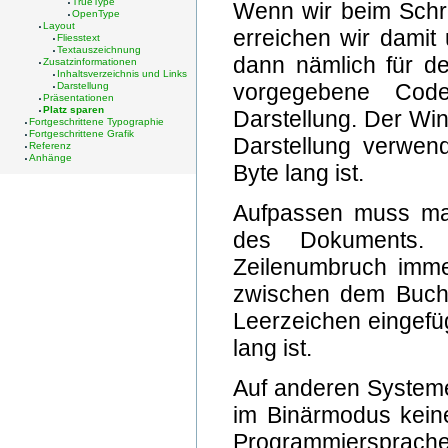
TrueType
Wenn wir beim Schr
OpenType
Layout
erreichen wir damit
Fliesstext
Textauszeichnung
dann nämlich für d
Zusatzinformationen
Inhaltsverzeichnis und Links
vorgegebene Code
Darstellung
Präsentationen
Platz sparen
Darstellung. Der Win
Fortgeschrittene Typographie
Fortgeschrittene Grafik
Darstellung verwen
Referenz
Anhänge
Byte lang ist.
Aufpassen muss man
des Dokuments. 
Zeilenumbruch imme
zwischen dem Buchs
Leerzeichen eingefü
lang ist.
Auf anderen Systeme
im Binärmodus kein
Programmiersprache