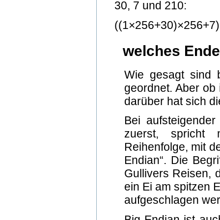
30, 7 und 210:
((1×256+30)×256+7)
welches Ende
Wie gesagt sind 
geordnet. Aber ob 
darüber hat sich di
Bei aufsteigender 
zuerst, spricht 
Reihenfolge, mit d
Endian“. Die Begri
Gullivers Reisen, 
ein Ei am spitzen 
aufgeschlagen wer
Big-Endian ist auc