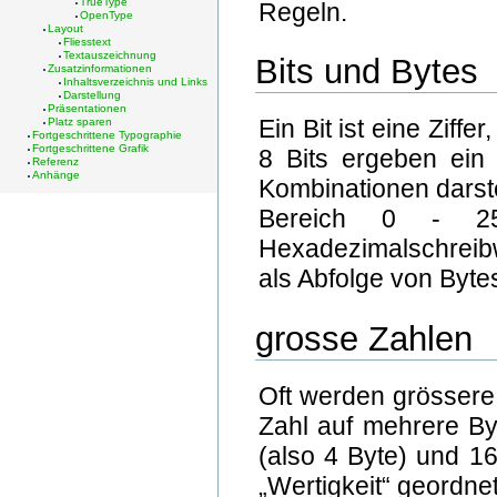
TrueType
Regeln.
OpenType
Layout
Fliesstext
Textauszeichnung
Bits und Bytes
Zusatzinformationen
Inhaltsverzeichnis und Links
Darstellung
Präsentationen
Ein Bit ist eine Zif
Platz sparen
Fortgeschrittene Typographie
Fortgeschrittene Grafik
8 Bits ergeben ein 
Referenz
Anhänge
Kombinationen darste
Bereich 0 - 25
Hexadezimalschreibw
als Abfolge von Bytes
grosse Zahlen
Oft werden grössere 
Zahl auf mehrere Byt
(also 4 Byte) und 16
„Wertigkeit“ geordnet