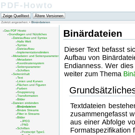
PDF-Howto
Zuletzt angesehen:
•
Binärdateien
Binärdateien
Das PDF Howto
Grundlagen und Nützliches
Dateiaufbau und Syntax
Hallo Welt
Syntax
Dieser Text befasst si
Dateiaufbau
Implementationslimiten
Aufbau von Binärdate
Metadaten und Seitenparameter
Metadaten
Koordinatensystem
Endianness. Wer dies 
Seitenparameter
Schriften
weiter zum Thema
Bin
Seiteninhalt
Text
Linien und Kurven
Flächen und Figuren
Grundsätzliche
Farben
Gruppierung
Transformation
Bilder
Dateien einbinden
Textdateien bestehe
Binärdateien
Binäre Streams
zusammengefasst we
Filter in Streams
Bilder
aus einer Abfolge v
JPEG
PNG
Formatspezifikation f
Schriften
Postscript Type1