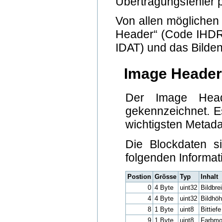
Übertragungsfehler p
Von allen möglichen 
Header“ (Code IHDR)
IDAT) und das Bilde
Image Header
Der Image Hea
gekennzeichnet. Es
wichtigsten Metada
Die Blockdaten s
folgenden Informat
Postion
Grösse
Typ
Inhalt
0
4 Byte
uint32
Bildbrei
4
4 Byte
uint32
Bildhöh
8
1 Byte
uint8
Bittiefe
9
1 Byte
uint8
Farbmo