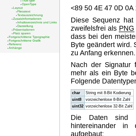
TrueType
OpenType
<89 50 4E 47 0D 0A
Layout
Fliesstext
Textauszeichnung
Diese Sequenz hat 
Zusatzinformationen
Inhaltsverzeichnis und Links
zweifelsfrei als
PNG
Darstellung
Präsentationen
Platz sparen
dass bei den meiste
Fortgeschrittene Typographie
Fortgeschrittene Grafik
Byte geändert wird. 
Referenz
Anhänge
zu Anfang erkennen.
Nach der Signatur f
mehr als ein Byte b
Folgende Datentype
char
String mit 8-Bit Kodierung
uint8
vorzeichenlose 8-Bit Zahl
uint32
vorzeichenlose 32-Bit Zahl
Die Daten sind i
hintereinander in
aufgebaut: