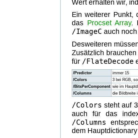
Wert erhalten wir, in
Ein weiterer Punkt,
das
Procset Array
.
/ImageC
auch noch 
Desweiteren müssen 
Zusätzlich brauchen
/FlateDecode
für
e
/Predictor
immer 15
/Colors
3 bei RGB, so
/BitsPerComponent
wie im Hauptd
/Columns
die Bildbreite 
/Colors
steht auf 3
auch für das inde
/Columns
entspre
dem Hauptdictionary 