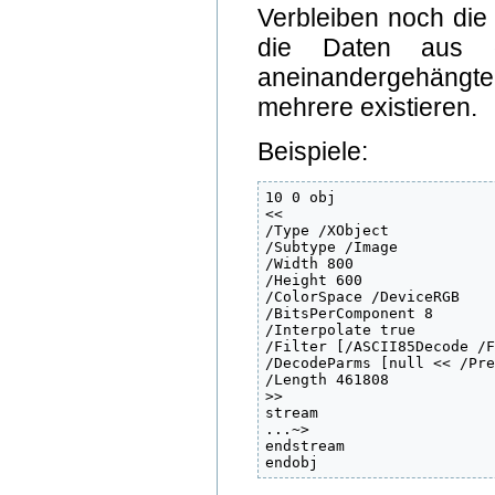
Verbleiben noch die
die Daten aus 
aneinandergehängt
mehrere existieren.
Beispiele:
10 0 obj

<<

/Type /XObject

/Subtype /Image

/Width 800

/Height 600

/ColorSpace /DeviceRGB

/BitsPerComponent 8

/Interpolate true

/Filter [/ASCII85Decode /F
/DecodeParms [null << /Pre
/Length 461808

>>

stream

...~>

endstream

endobj