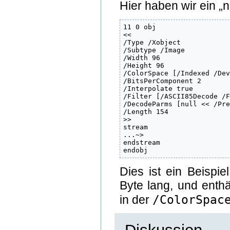
Hier haben wir ein „
11 0 obj

<<

/Type /Xobject

/Subtype /Image

/Width 96

/Height 96

/ColorSpace [/Indexed /Dev
/BitsPerComponent 2

/Interpolate true

/Filter [/ASCII85Decode /F
/DecodeParms [null << /Pre
/Length 154

>>

stream

...~>

endstream

endobj
Dies ist ein Beispie
Byte lang, und enthä
/ColorSpac
in der