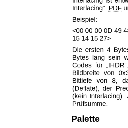
Interlacing ist en
Interlacing“.
PDF
un
Beispiel:
<00 00 00 0D 49 4
15 14 15 27>
Die ersten 4 Byt
Bytes lang sein 
Codes für „IHDR“,
Bildbreite von 0
Bittiefe von 8, 
(Deflate), der Pre
(kein Interlacing)
Prüfsumme.
Palette