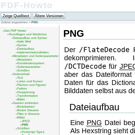
PDF-Howto
Zuletzt angesehen:
•
PNG
PNG
Das PDF Howto
Grundlagen und Nützliches
Dateiaufbau und Syntax
Hallo Welt
Syntax
/FlateDecode
Der
F
Dateiaufbau
Implementationslimiten
dekomprimieren.
Metadaten und Seitenparameter
Metadaten
Koordinatensystem
/DCTDecode
für
JPE
Seitenparameter
Schriften
aber das Dateiforma
Seiteninhalt
Text
Daten für das Diction
Linien und Kurven
Flächen und Figuren
Farben
Bilddaten selbst aus de
Gruppierung
Transformation
Bilder
Dateien einbinden
Dateiaufbau
Binärdateien
Binäre Streams
Filter in Streams
Bilder
Eine
PNG
Datei beg
JPEG
PNG
Schriften
Als Hexstring sieht d
Postscript Type1