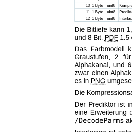
10
1 Byte
uint8
Kompre
11
1 Byte
uint8
Predikt
12
1 Byte
uint8
Interla
Die Bittiefe kann 1
und 8 Bit.
PDF
1.5 
Das Farbmodell ka
Graustufen, 2 fü
Alphakanal, und 6
zwar einen Alphaka
es in
PNG
umgesetz
Die Kompressionsar
Der Prediktor ist 
eine Erweiterung d
/DecodeParms
ak