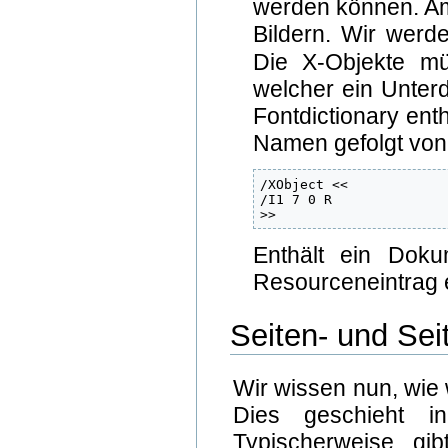
werden können. Am
Bildern. Wir werd
Die X-Objekte m
welcher ein Unterdi
Fontdictionary enth
Namen gefolgt von 
/XObject <<

/I1 7 0 R

>>
Enthält ein Doku
Resourceneintrag 
Seiten- und Sei
Wir wissen nun, wie 
Dies geschieht in
Typischerweise gib