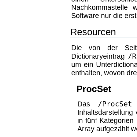
Nachkommastelle wi
Software nur die er
Resourcen
Die von der Seit
/R
Dictionaryeintrag
um ein Unterdiction
enthalten, wovon drei
ProcSet
/ProcSet
Das
g
Inhaltsdarstellun
in fünf Kategorien
Array aufgezählt w