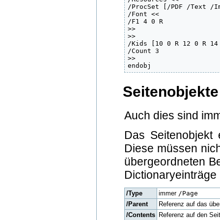
/ProcSet [/PDF /Text /I
/Font <<

/F1 4 0 R

>>

>>

/Kids [10 0 R 12 0 R 14 
/Count 3

>>

endobj
Seitenobjekte
Auch dies sind imm
Das Seitenobjekt e
Diese müssen nich
übergeordneten Ber
Dictionaryeinträge 
/Type
immer
/Page
/Parent
Referenz auf das übe
/Contents
Referenz auf den Seit