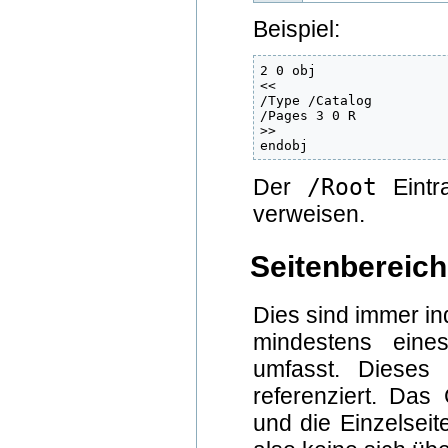
Beispiel:
2 0 obj

<<

/Type /Catalog

/Pages 3 0 R

>>

endobj
/Root
Der
Eint
verweisen.
Seitenbereich
Dies sind immer in
mindestens ein
umfasst. Dieses 
referenziert. Das
und die Einzelseit