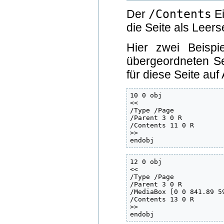
/Contents
Der
Ei
die Seite als Leerse
Hier zwei Beispi
übergeordneten S
für diese Seite auf
10 0 obj

<<

/Type /Page

/Parent 3 0 R

/Contents 11 0 R

>>

endobj
12 0 obj

<<

/Type /Page

/Parent 3 0 R

/MediaBox [0 0 841.89 59
/Contents 13 0 R

>>

endobj