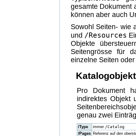
gesamte Dokument ab
können aber auch Un
Sowohl Seiten- wie 
/Resources
und
Ei
Objekte übersteuer
Seitengrösse für 
einzelne Seiten ode
Katalogobjekt
Pro Dokument ha
indirektes Objekt 
Seitenbereichsobje
genau zwei Einträg
/Type
immer
/Catalog
/Pages
Referenz auf den oberst