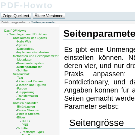
PDF-Howto
Zuletzt angesehen:
•
Seitenparameter
Seitenparamete
Das PDF Howto
Grundlagen und Nützliches
Dateiaufbau und Syntax
Hallo Welt
Syntax
Es gibt eine Unmenge
Dateiaufbau
Implementationslimiten
einstellen können. 
Metadaten und Seitenparameter
Metadaten
Koordinatensystem
deren vier, und nur dr
Seitenparameter
Schriften
Praxis anpassen: 
Seiteninhalt
Text
Fontdictionary, und d
Linien und Kurven
Flächen und Figuren
Angaben können für al
Farben
Gruppierung
Transformation
Seiten gemacht werde
Bilder
Dateien einbinden
Parameter selbst:
Binärdateien
Binäre Streams
Filter in Streams
Bilder
Seitengrösse
JPEG
PNG
Schriften
Postscript Type1