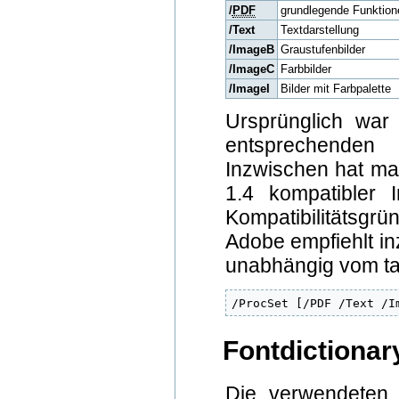
/
PDF
grundlegende Funktion
/Text
Textdarstellung
/ImageB
Graustufenbilder
/ImageC
Farbbilder
/ImageI
Bilder mit Farbpalette
Ursprünglich war
entsprechenden
Inzwischen hat ma
1.4 kompatibler I
Kompatibilitätsg
Adobe empfiehlt in
unabhängig vom tat
/ProcSet [/PDF /Text /I
Fontdictionar
Die verwendeten 