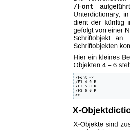
/Font
aufgeführ
Unterdictionary, i
dient der künftig
gefolgt von einer 
Schriftobjekt an
Schriftobjekten ko
Hier ein kleines Be
Objekten 4 – 6 ste
/Font <<

/F1 4 0 R

/F2 5 0 R

/F3 6 0 R

>>
X-Objektdicti
X-Objekte sind zus