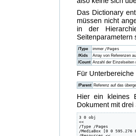
also keine sich ü
Das Dictionary ent
müssen nicht ange
in der Hierarchi
Seitenparametern s
/Type
immer
/Pages
/Kids
Array von Referenzen auf
/Count
Anzahl der Einzelseiten 
Für Unterbereiche 
/Parent
Referenz auf das überge
Hier ein kleines 
Dokument mit drei 
3 0 obj

<<

/Type /Pages

/MediaBox [0 0 595.276 8
/Resources <<
