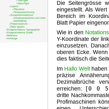
TrueType
Die Seitengrösse w
OpenType
Layout
eingestellt. Als Wer
Fliesstext
Textauszeichnung
Bereich im Koordin
Zusatzinformationen
Inhaltsverzeichnis und Links
Blatt Papier eingen
Darstellung
Präsentationen
Platz sparen
Fortgeschrittene Typographie
Wie in den
Notations
Fortgeschrittene Grafik
Referenz
Y-Koordinate der lin
Anhänge
einzusetzen. Danach
oberen Ecke. Wenn w
dies faktisch die Sei
Im
Hallo Welt
haben 
präzise Annäheru
Dezimalbrüche ve
[0 0 5
erreichen:
dritte Nachkommastel
Profimaschinen kön
einen Untersch