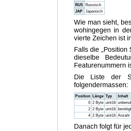
RUS
Russisch
JAP
Japanisch
Wie man sieht, bes
wohingegen in der
vierte Zeichen ist 
Falls die „Position
dieselbe Bedeutu
Featurenummern is
Die Liste der Sc
folgendermassen:
Position
Länge
Typ
Inhalt
0
2 Byte
uint16
unbenut
2
2 Byte
uint16
benötig
4
2 Byte
uint16
Anzahl 
Danach folgt für j