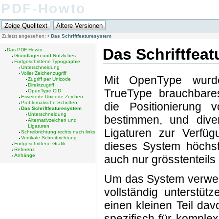
PDF-Howto
Zuletzt angesehen:
•
Das Schriftfeaturesystem
Das Schriftfea
Das PDF Howto
Grundlagen und Nützliches
Fortgeschrittene Typographie
Unterschneidung
Voller Zeichenzugriff
Mit OpenType wurd
Zugriff per Unicode
Direktzugriff
TrueType brauchbare
OpenType CID
Erweiterte Unicode-Zeichen
Problematische Schriften
die Positionierung 
Das Schriftfeaturesystem
Unterschneidung
bestimmen, und diver
Alternativzeichen und
Ligaturen
Ligaturen zur Verfügu
Schreibrichtung rechts nach links
Vertikale Schreibrichtung
dieses System höchs
Fortgeschrittene Grafik
Referenz
Anhänge
auch nur grösstenteils 
Um das System verwen
vollständig unterstüt
einen kleinen Teil dav
spezifisch für komple