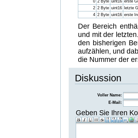
0
2 Byte
uint16
erste G
2
2 Byte
uint16
letzte 
4
2 Byte
uint16
erste 
Der Bereich enthä
und mit der letzte
den bisherigen B
aufzählen, und dab
die Nummer der er
Diskussion
Voller Name:
E-Mail:
Geben Sie Ihren Ko