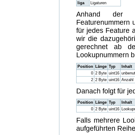
liga
Ligaturen
Anhand der in 
Featurenummern u
für jedes Feature
wir die dazugehör
gerechnet ab de
Lookupnummern be
Position
Länge
Typ
Inhalt
0
2 Byte
uint16
unbenut
2
2 Byte
uint16
Anzahl 
Danach folgt für 
Position
Länge
Typ
Inhalt
0
2 Byte
uint16
Lookup
Falls mehrere Loo
aufgeführten Reihe