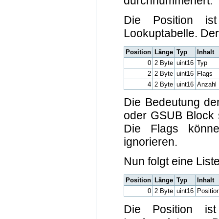
durchnummeriert.
Die Position i
Lookuptabelle. Der
Position
Länge
Typ
Inhalt
0
2 Byte
uint16
Typ
2
2 Byte
uint16
Flags
4
2 Byte
uint16
Anzahl 
Die Bedeutung de
oder GSUB Block si
Die Flags könne
ignorieren.
Nun folgt eine List
Position
Länge
Typ
Inhalt
0
2 Byte
uint16
Positio
Die Position i