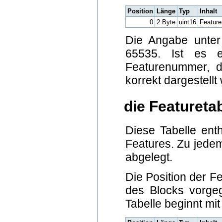
Position
Länge
Typ
Inhalt
0
2 Byte
uint16
Featur
Die Angabe unter 
65535. Ist es 
Featurenummer, di
korrekt dargestell
die Featureta
Diese Tabelle enth
Features. Zu jede
abgelegt.
Die Position der F
des Blocks vorgege
Tabelle beginnt mit