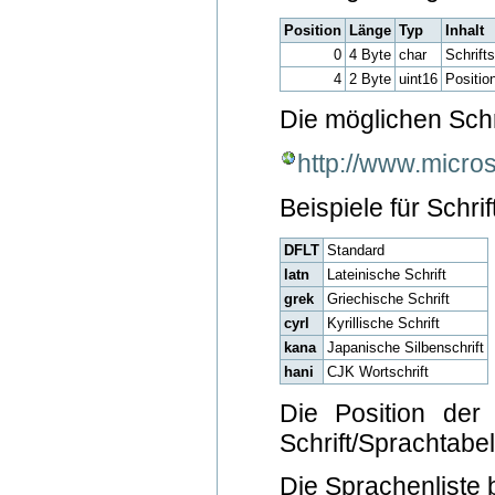
Position
Länge
Typ
Inhalt
0
4 Byte
char
Schrift
4
2 Byte
uint16
Positio
Die möglichen Schr
http://www.micro
Beispiele für Schri
DFLT
Standard
latn
Lateinische Schrift
grek
Griechische Schrift
cyrl
Kyrillische Schrift
kana
Japanische Silbenschrift
hani
CJK Wortschrift
Die Position der
Schrift/Sprachtabel
Die Sprachenliste 