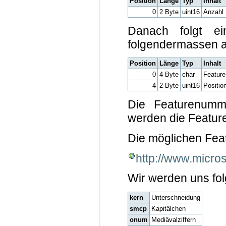
Position
Länge
Typ
Inhalt
0
2 Byte
uint16
Anzahl 
Danach folgt ei
folgendermassen a
Position
Länge
Typ
Inhalt
0
4 Byte
char
Feature
4
2 Byte
uint16
Positi
Die Featurenummer
werden die Feature
Die möglichen Feat
http://www.micros
Wir werden uns fo
kern
Unterschneidung
smcp
Kapitälchen
onum
Mediävalziffern