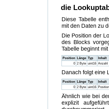
die Lookuptab
Diese Tabelle enth
mit den Daten zu d
Die Position der L
des Blocks vorgege
Tabelle beginnt mit
Position
Länge
Typ
Inhalt
0
2 Byte
uint16
Anzahl 
Danach folgt eine L
Position
Länge
Typ
Inhalt
0
2 Byte
uint16
Positio
Ähnlich wie bei d
explizit aufgefü