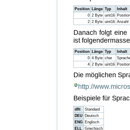
Position
Länge
Typ
Inhalt
0
2 Byte
uint16
Positio
2
2 Byte
uint16
Anzahl
Danach folgt eine 
ist folgendermasse
Position
Länge
Typ
Inhalt
0
4 Byte
char
Sprach
4
2 Byte
uint16
Positi
Die möglichen Spra
http://www.micro
Beispiele für Sprac
dflt
Standard
DEU
Deutsch
ENG
Englisch
ELL
Griechisch